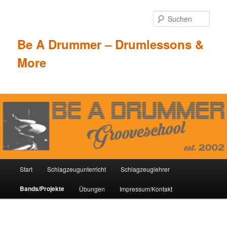
Zum
Inhalt
Such
wechseln
Be A Drummer – Drumlessons &
More
Hauptmenü
Start
Schlagzeugunterricht
Schlagzeuglehrer
Bands/Projekte
Übungen
Impressum/Kontakt